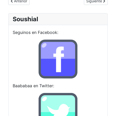
Artículo anterior: Remake HD del Soul Calibur 2
Artículo siguiente
Anterior
Siguiente
Soushial
Seguinos en Facebook:
Baababaa en Twitter: