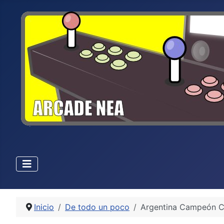
Inicio
De todo un poco
Argentina Campeón C