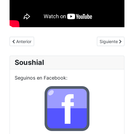
Artículo anterior: Un nuevo Strider en camino
Artículo siguiente:
Anterior
Siguiente
Soushial
Seguinos en Facebook: