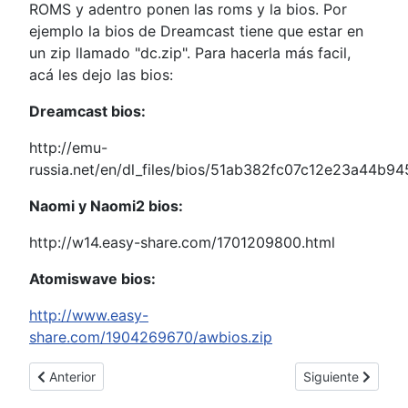
ROMS y adentro ponen las roms y la bios. Por
ejemplo la bios de Dreamcast tiene que estar en
un zip llamado "dc.zip". Para hacerla más facil,
acá les dejo las bios:
Dreamcast bios:
http://emu-
russia.net/en/dl_files/bios/51ab382fc07c12e23a44b
Naomi y Naomi2 bios:
http://w14.easy-share.com/1701209800.html
Atomiswave bios:
http://www.easy-
share.com/1904269670/awbios.zip
Artículo anterior: Worms Reloaded
Artículo siguiente
Anterior
Siguiente