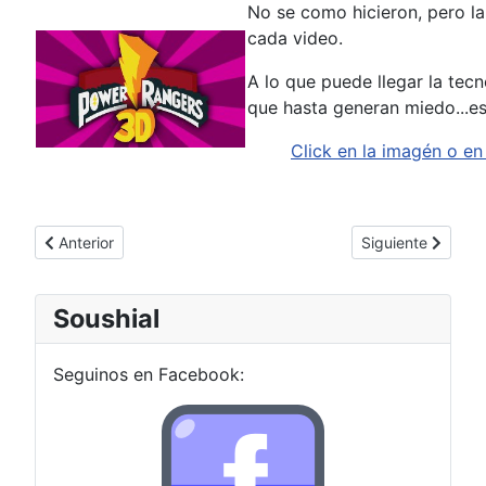
No se como hicieron, pero la
cada video.
A lo que puede llegar la tec
que hasta generan miedo...es
Click en la imagén o en 
Artículo anterior: No hay que frulear
Artículo siguiente
Anterior
Siguiente
Soushial
Seguinos en Facebook: