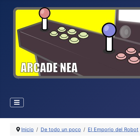
Inicio
De todo un poco
El Emporio del Robot