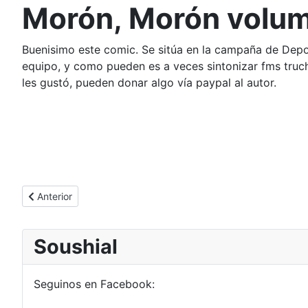
Morón, Morón volume
Buenisimo este comic. Se sitúa en la campaña de Depo
equipo, y como pueden es a veces sintonizar fms truch
les gustó, pueden donar algo vía paypal al autor.
Artículo anterior: Street Fighter Coreano, una cagada
Anterior
Soushial
Seguinos en Facebook: