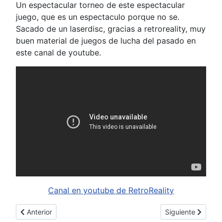
Un espectacular torneo de este espectacular
juego, que es un espectaculo porque no se.
Sacado de un laserdisc, gracias a retroreality, muy
buen material de juegos de lucha del pasado en
este canal de youtube.
Canal en youtube de RetroReality
Artículo anterior: Topless de blue mary en el fatal fury real bou
Artículo siguient
Anterior
Siguiente