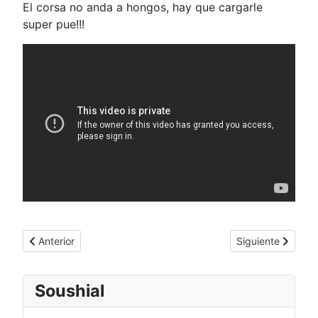
El corsa no anda a hongos, hay que cargarle
super pue!!!
Artículo anterior: ¡¡¡24 juegos de neogeo aes cartucho a 30.00
Artículo siguient
Anterior
Siguiente
Soushial