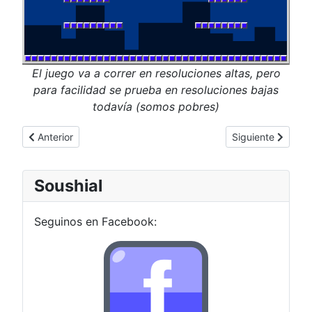
El juego va a correr en resoluciones altas, pero
para facilidad se prueba en resoluciones bajas
todavía (somos pobres)
Artículo anterior: [PC] Duckstation, emu de psx
Artículo siguient
Anterior
Siguiente
Soushial
Seguinos en Facebook: