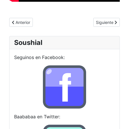
Artículo anterior: Compilar Stepmania 5 desde el repositorio (a
Artículo siguient
Anterior
Siguiente
Soushial
Seguinos en Facebook:
Baababaa en Twitter: