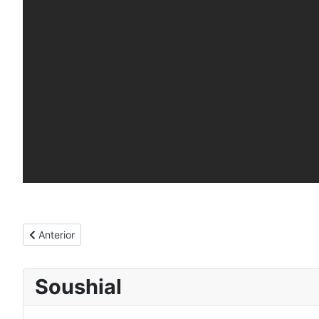
Artículo anterior: Milkytracker, un excelente tracker para mods
Anterior
Soushial