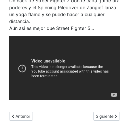
Un hack de Street Fighter 2 donde cada golpe tira
poderes y el Spinning Piledriver de Zangief lanza
un yoga flame y se puede hacer a cualquier
distancia.
Aún así es mejor que Street Fighter 5...
Artículo anterior: Hack truchisimo del Cadillacs and Dinosaurs
Artículo siguient
Anterior
Siguiente