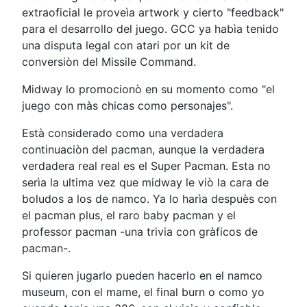
extraoficial le proveìa artwork y cierto "feedback"
para el desarrollo del juego. GCC ya habìa tenido
una disputa legal con atari por un kit de
conversiòn del Missile Command.
Midway lo promocionò en su momento como "el
juego con màs chicas como personajes".
Està considerado como una verdadera
continuaciòn del pacman, aunque la verdadera
verdadera real real es el Super Pacman. Esta no
serìa la ultima vez que midway le viò la cara de
boludos a los de namco. Ya lo harìa despuès con
el pacman plus, el raro baby pacman y el
professor pacman -una trivia con gràficos de
pacman-.
Si quieren jugarlo pueden hacerlo en el namco
museum, con el mame, el final burn o como yo