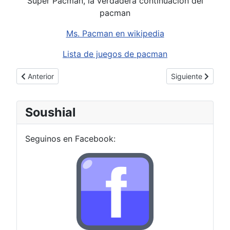
Super Pacman, la verdadera continuaciòn del
pacman
Ms. Pacman en wikipedia
Lista de juegos de pacman
Artículo anterior: Tributo a los "agarres" de Zangief
Artículo siguient
Anterior
Siguiente
Soushial
Seguinos en Facebook: