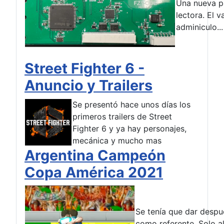
Una nueva pl
lectora. El 
adminiculo...
Street Fighter 6 -
Anuncio y Trailers
Se presentó hace unos días los
primeros trailers de Street
Fighter 6 y ya hay personajes,
mecánica y mucho mas
Argentina Campeón
Copa América 2021
Se tenía que dar despu
como referente. Solo al