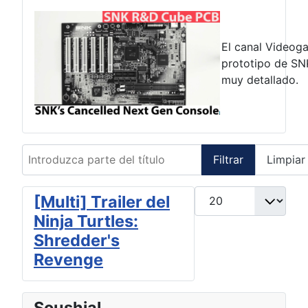
El canal Videog
prototipo de SN
muy detallado.
Introduzca parte del título
Filtrar
Limpiar
Cantidad a mostrar
[Multi] Trailer del
Ninja Turtles:
Shredder's
Revenge
Soushial