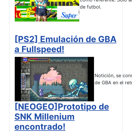
de futbol.
[PS2] Emulación de GBA
a Fullspeed!
Notición, se con
de GBA en el ret
[NEOGEO]Prototipo de
SNK Millenium
encontrado!