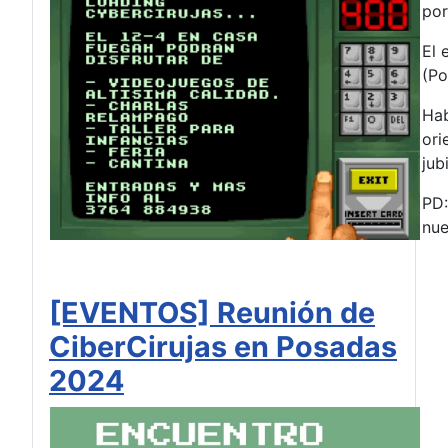
por
El 
(Po
Hab
ori
jub
PD:
nue
[EVENTOS] Reunión de
CiberCirujas en Posadas
2024