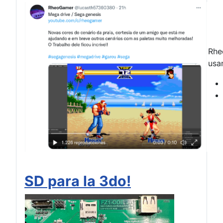
Rhe
usa
SD para la 3do!