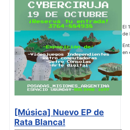
El 
de 
Ent
en 
[Música] Nuevo EP de
Rata Blanca!