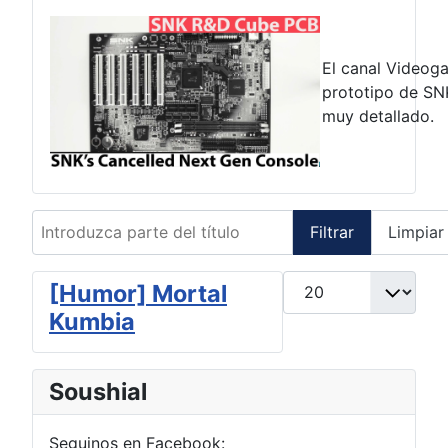
El canal Videog
prototipo de SN
muy detallado.
Introduzca parte del título
Filtrar
Limpiar
Cantidad a mostrar
[Humor] Mortal
Kumbia
Soushial
Seguinos en Facebook: