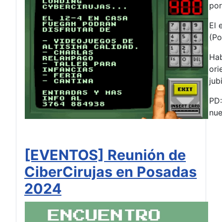
por
El 
(Po
Hab
ori
jub
PD:
nue
[EVENTOS] Reunión de
CiberCirujas en Posadas
2024