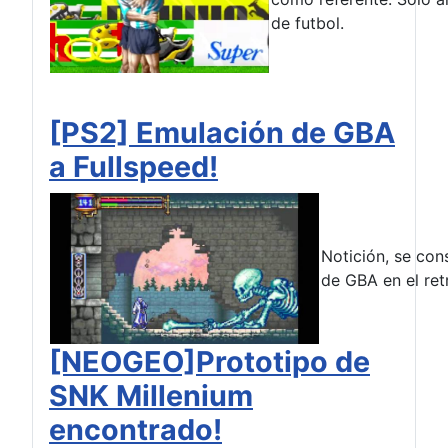
de futbol.
[PS2] Emulación de GBA
a Fullspeed!
Notición, se con
de GBA en el ret
[NEOGEO]Prototipo de
SNK Millenium
encontrado!