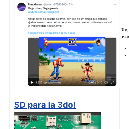
Rhe
usa
SD para la 3do!