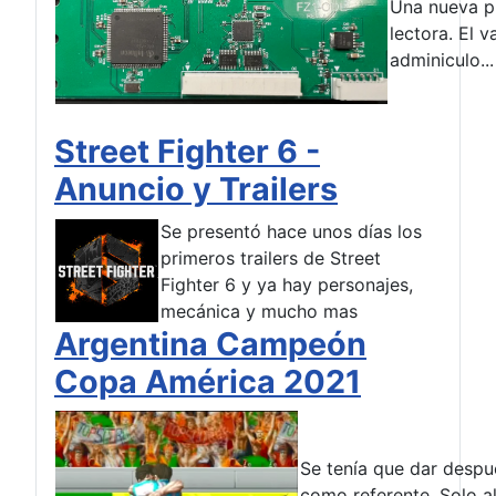
Una nueva pl
lectora. El 
adminiculo...
Street Fighter 6 -
Anuncio y Trailers
Se presentó hace unos días los
primeros trailers de Street
Fighter 6 y ya hay personajes,
mecánica y mucho mas
Argentina Campeón
Copa América 2021
Se tenía que dar despu
como referente. Solo al