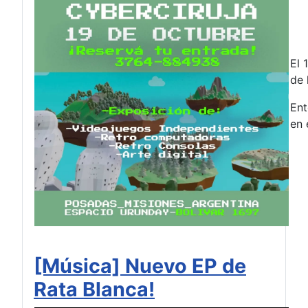
El 
de 
Ent
en 
[Música] Nuevo EP de
Rata Blanca!